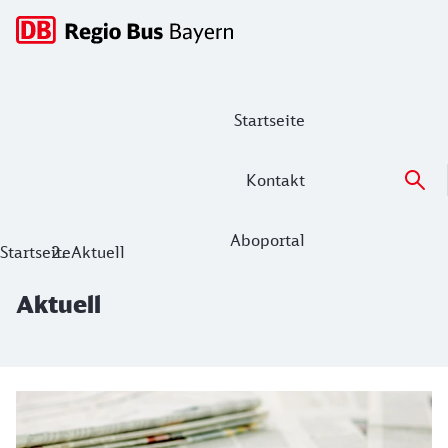
Hauptnavigation
Startseite
Kontakt
Aboportal
Aktuell
Startseite
Aktuell
Aktuell