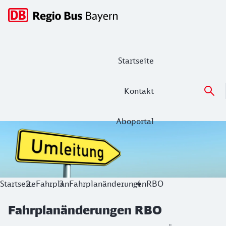
Hauptnavigation
Startseite
Kontakt
Aboportal
Fahrplanänderungen RBO
Hier finden Sie aktuelle Informationen zu Änderungen der 
Startseite
Fahrplan
Fahrplanänderungen
RBO
Fahrplanänderungen RBO