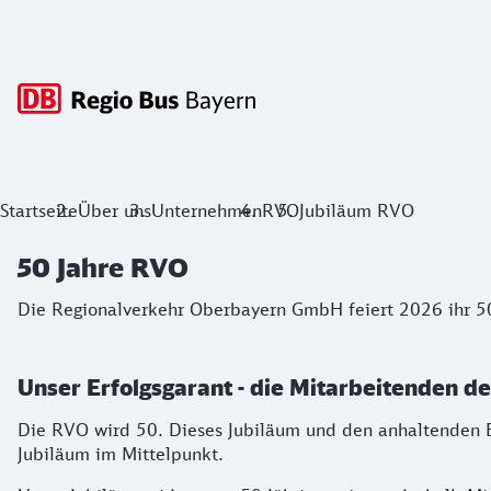
Hauptnavigation
50 Jahre RVO
Startseite
Über uns
Unternehmen
RVO
Jubiläum RVO
Die Regionalverkehr Oberbayern GmbH feiert 2026 ihr 50-j
50 Jahre RVO
Die Regionalverkehr Oberbayern GmbH feiert 2026 ihr 50
Unser Erfolgsgarant - die Mitarbeitenden d
Die RVO wird 50. Dieses Jubiläum und den anhaltenden E
Jubiläum im Mittelpunkt.